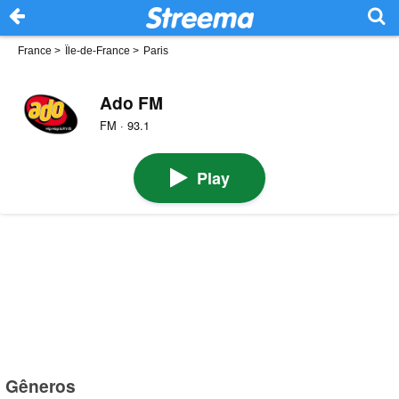
France
>
Île-de-France
>
Paris
Ado FM
FM · 93.1
Play
Gêneros