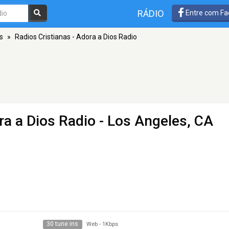
RÁDIO
Entre com Fa
s
»
Radios Cristianas - Adora a Dios Radio
ra a Dios Radio
- Los Angeles, CA
30 tune ins
Web
-
1Kbps