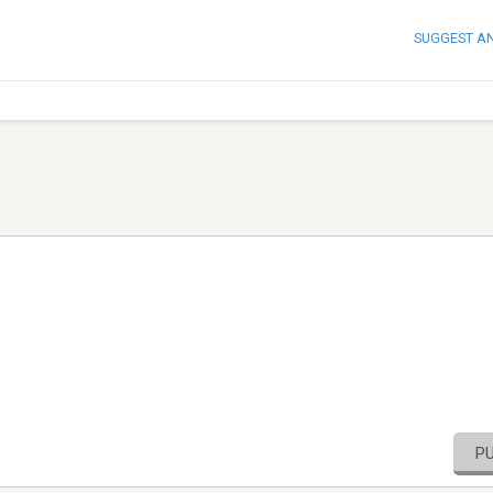
SUGGEST A
P