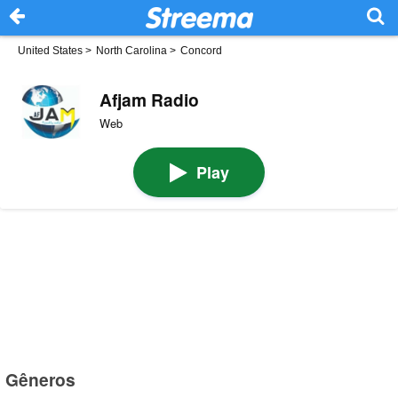
United States
>
North Carolina
>
Concord
Afjam Radio
Web
Play
Gêneros