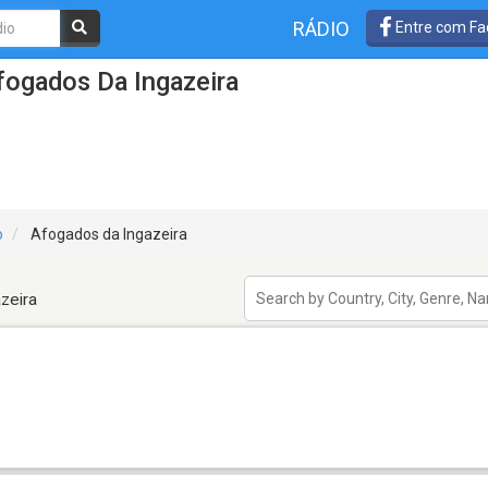
RÁDIO
Entre com Fa
fogados Da Ingazeira
o
Afogados da Ingazeira
zeira