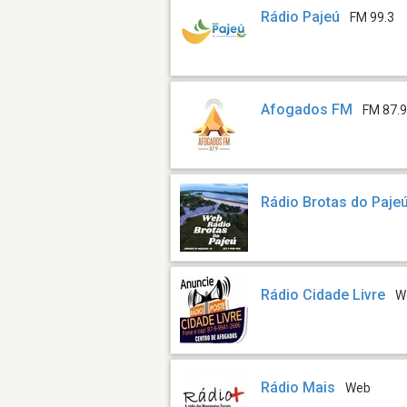
Rádio Pajeú
FM 99.3
Afogados FM
FM 87.
Rádio Brotas do Paje
Rádio Cidade Livre
W
Rádio Mais
Web