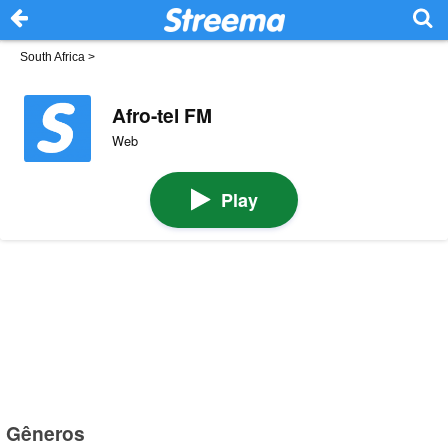
South Africa
>
Afro-tel FM
Web
Play
Gêneros