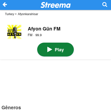
Turkey
>
Afyonkarahisar
Afyon Gün FM
FM · 99.9
Play
Gêneros