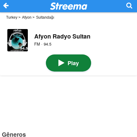
Turkey
>
Afyon
>
Sultandağı
Afyon Radyo Sultan
FM · 94.5
Play
Gêneros