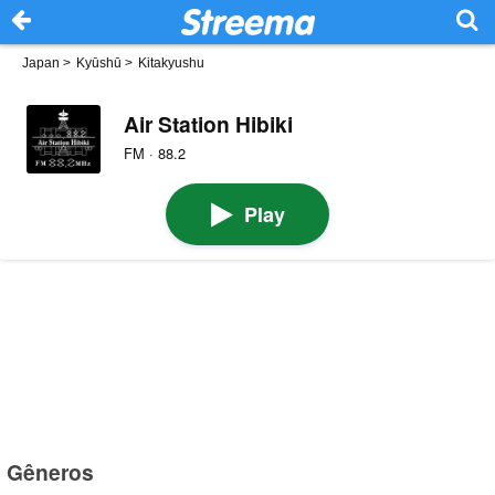
Japan
>
Kyūshū
>
Kitakyushu
Air Station Hibiki
FM · 88.2
Play
Gêneros