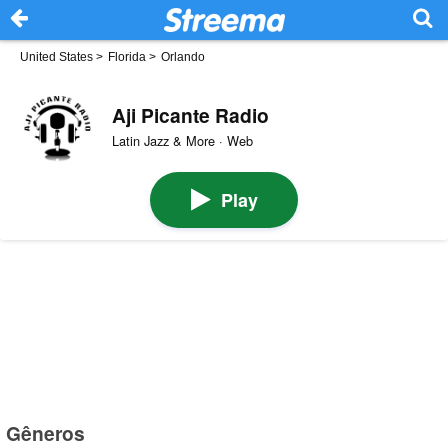
United States
>
Florida
>
Orlando
Aji Picante Radio
Latin Jazz & More · Web
Play
Gêneros