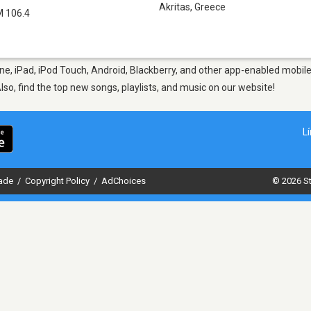
Akritas
,
Greece
M 106.4
ne, iPad, iPod Touch, Android, Blackberry, and other app-enabled mobile
Also, find the top new songs, playlists, and music on our website!
L
dade
/
Copyright Policy
/
AdChoices
© 2026 St