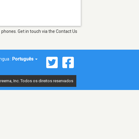
 phones. Get in touch via the Contact Us
íngua :
Português
reema, Inc. Todos os direitos reservados