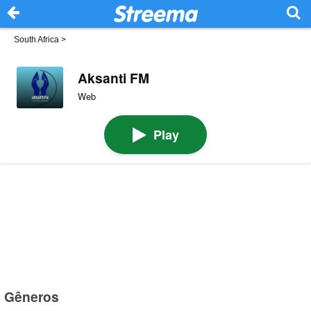
South Africa
>
Aksanti FM
Web
Play
Gêneros