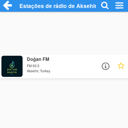
Estações de rádio de Aksehir - Ouça Onl
Doğan FM
FM 93.5
Aksehir, Turkey