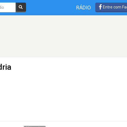
RÁDIO
Entre com Fa
dria