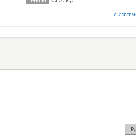
30 tune ins
Web
-
128Kbps
SUGGEST A
P