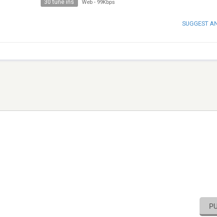
30 tune ins
Web
-
99Kbps
SUGGEST A
P