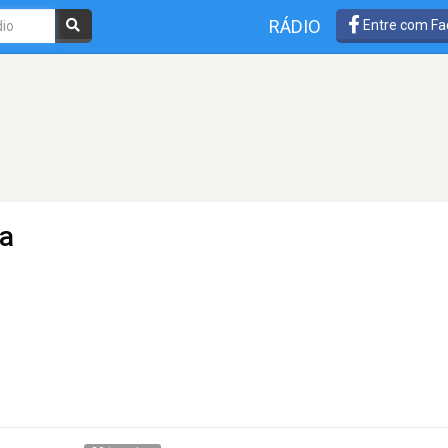
RÁDIO
Entre com Fa
a