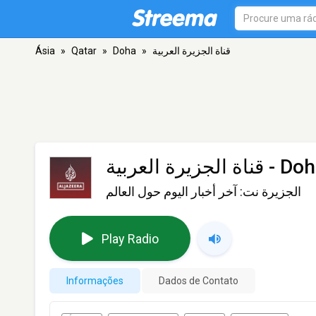
Ásia
»
Qatar
»
Doha
»
قناة اﻟﺠﺰﻳﺮﺓ اﻟﻌﺮﺑﻴﺔ
قناة اﻟﺠﺰﻳﺮﺓ اﻟﻌﺮﺑﻴﺔ
- Doh
الجزيرة نت: آخر أخبار اليوم حول العالم
Play Radio
Informações
Dados de Contato