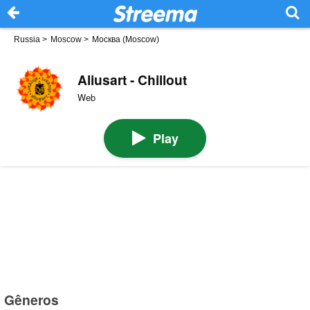
Russia
>
Moscow
>
Москва (Moscow)
Aliusart - Chillout
Web
Play
Gêneros