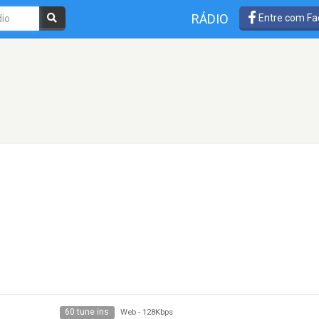
RÁDIO
Entre com Fa
60 tune ins
Web
-
128Kbps