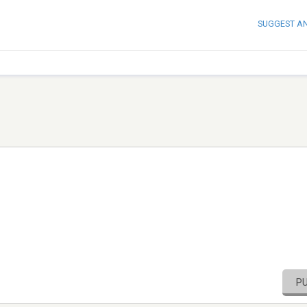
SUGGEST A
P