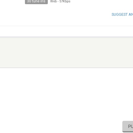
30 tune ins
Web
-
57Kbps
SUGGEST A
P