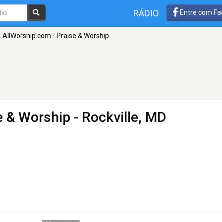
RÁDIO
Entre com Fa
AllWorship.com - Praise & Worship
e & Worship
- Rockville, MD