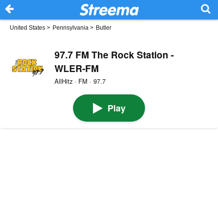
United States
>
Pennsylvania
>
Butler
97.7 FM The Rock Station -
WLER-FM
AllHitz · FM · 97.7
Play