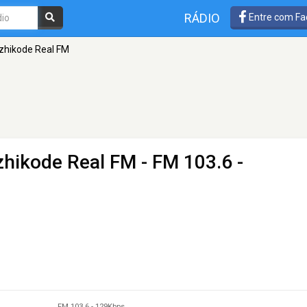
RÁDIO
Entre com Fa
Kozhikode Real FM
ozhikode Real FM
- FM 103.6 -
FM 103.6
-
129Kbps