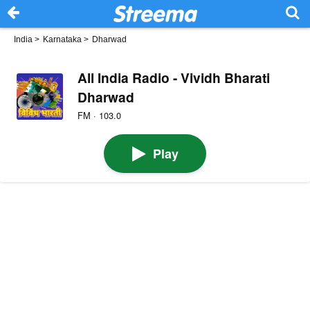
India
>
Karnataka
>
Dharwad
All India Radio - Vividh Bharati
Dharwad
FM · 103.0
Play