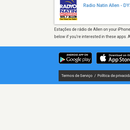
Radio Natin Allen - D
Estações de rádio de Allen on your iPhone
below if you're interested in these apps. 
Termos de Serviço
/
Política de privaci