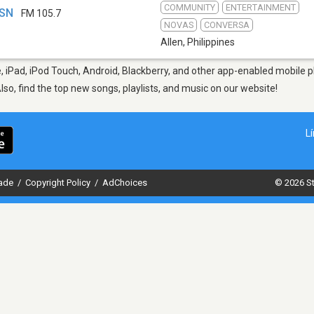
COMMUNITY
ENTERTAINMENT
YSN
FM 105.7
NOVAS
CONVERSA
Allen
,
Philippines
, iPad, iPod Touch, Android, Blackberry, and other app-enabled mobile p
Also, find the top new songs, playlists, and music on our website!
L
dade
/
Copyright Policy
/
AdChoices
© 2026 St