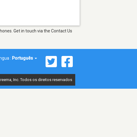
hones. Get in touch via the Contact Us
íngua :
Português
reema, Inc. Todos os direitos reservados