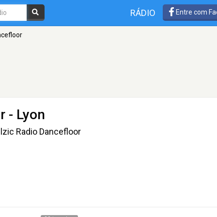
RÁDIO
Entre com Fa
ncefloor
r
- Lyon
llzic Radio Dancefloor