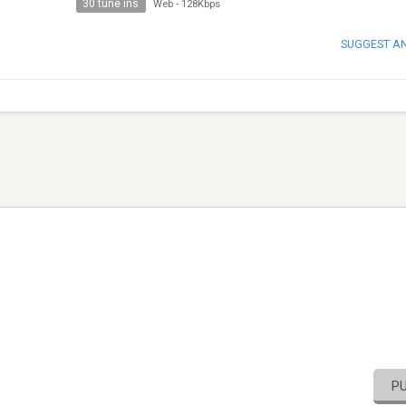
30 tune ins
Web
-
128Kbps
SUGGEST A
P