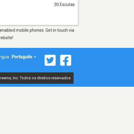
30 Escutas
enabled mobile phones. Get in touch via
website!
íngua :
Português
reema, Inc. Todos os direitos reservados