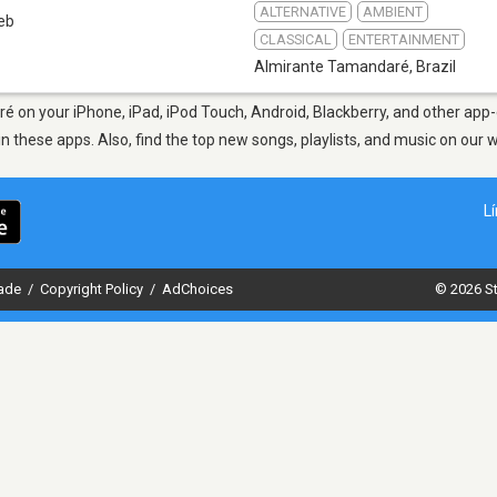
ALTERNATIVE
AMBIENT
eb
CLASSICAL
ENTERTAINMENT
Almirante Tamandaré
,
Brazil
 on your iPhone, iPad, iPod Touch, Android, Blackberry, and other app-
in these apps. Also, find the top new songs, playlists, and music on our 
L
dade
/
Copyright Policy
/
AdChoices
© 2026 St