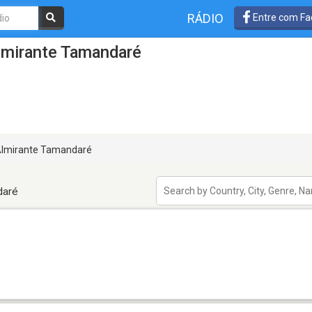
RÁDIO
Entre com Fa
lmirante Tamandaré
lmirante Tamandaré
daré