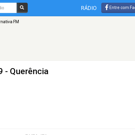
RÁDIO
Entre com Fa
rnativa FM
9 - Querência