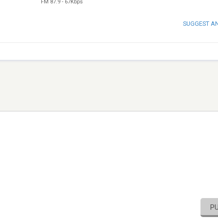
FM 87.9
-
67Kbps
SUGGEST A
P