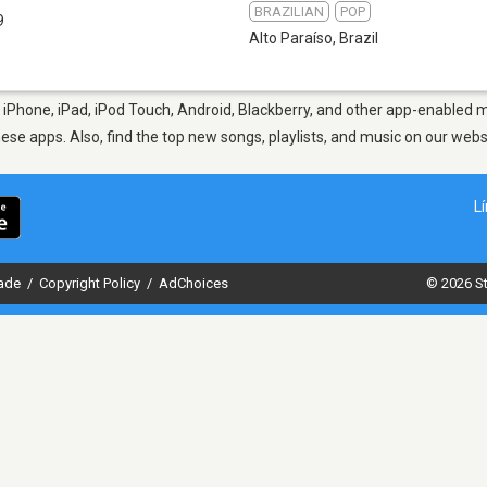
BRAZILIAN
POP
9
Alto Paraíso
,
Brazil
 iPhone, iPad, iPod Touch, Android, Blackberry, and other app-enabled m
hese apps. Also, find the top new songs, playlists, and music on our webs
L
dade
/
Copyright Policy
/
AdChoices
© 2026 St