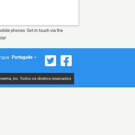
obile phones. Get in touch via the
ite!
íngua :
Português
reema, Inc. Todos os direitos reservados