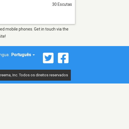
30 Escutas
ed mobile phones. Get in touch via the
ite!
íngua :
Português
reema, Inc. Todos os direitos reservados