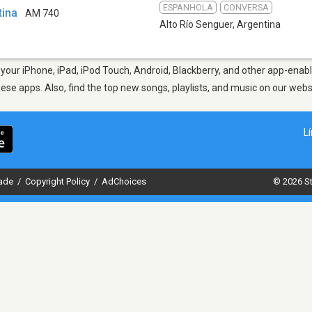
ESPANHOLA
CONVERSA
tina
AM 740
Alto Río Senguer
,
Argentina
your iPhone, iPad, iPod Touch, Android, Blackberry, and other app-enabl
hese apps. Also, find the top new songs, playlists, and music on our webs
L
dade
/
Copyright Policy
/
AdChoices
© 2026 St