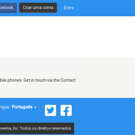
cebook
Criar uma conta
Entre
ile phones. Get in touch via the Contact
íngua :
Português
reema, Inc. Todos os direitos reservados