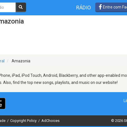
RÁDIO
Entre com Fa
Amazonia
ral
Amazonia
hone, iPad, iPod Touch, Android, Blackberry, and other app-enabled mob
s. Also, find the top new songs, playlists, and music on our website!
L
dade
/
Copyright Policy
/
AdChoices
© 2026 St