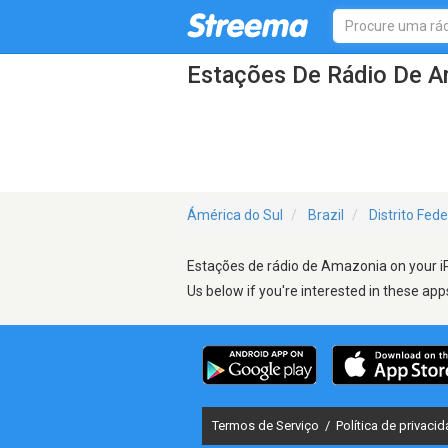
Estações De Rádio De 
Ámérica do Sul
Brazil
Distrito Fede
Estações de rádio de Amazonia on your iP
Us below if you're interested in these app
Termos de Serviço
/
Política de privaci