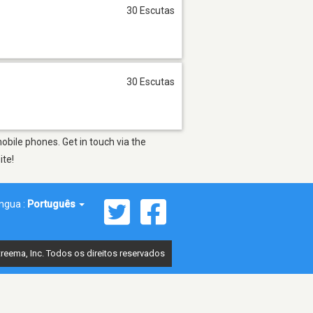
30 Escutas
30 Escutas
bile phones. Get in touch via the
ite!
íngua :
Português
reema, Inc. Todos os direitos reservados