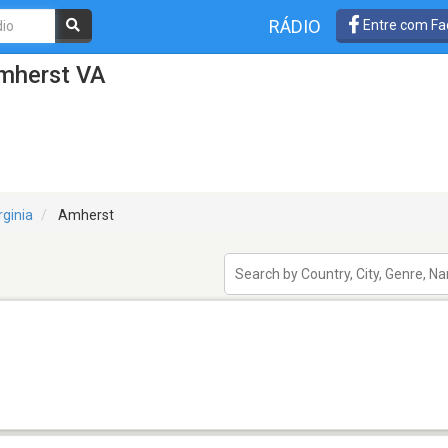
RÁDIO
Entre com Fa
mherst VA
rginia
Amherst