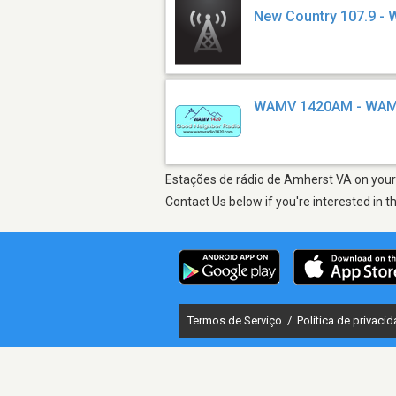
New Country 107.9 -
WAMV 1420AM - WA
Estações de rádio de Amherst VA on your 
Contact Us below if you're interested in t
Termos de Serviço
/
Política de privaci