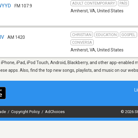
ADULT CONTEMPORARY
PAÍS
 WYYD
FM 107.9
Amherst, VA
,
United States
CHRISTIAN
EDUCATION
GOSPEL
MV
AM 1420
CONVERSA
Amherst, VA
,
United States
iPhone, iPad, iPod Touch, Android, Blackberry, and other app-enabled mo
hese apps. Also, find the top new songs, playlists, and music on our webs
L
dade
/
Copyright Policy
/
AdChoices
© 2026 St