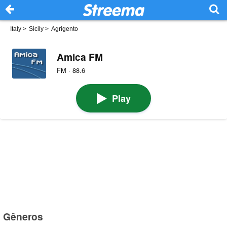
Italy
>
Sicily
>
Agrigento
Amica FM
FM · 88.6
Play
Gêneros