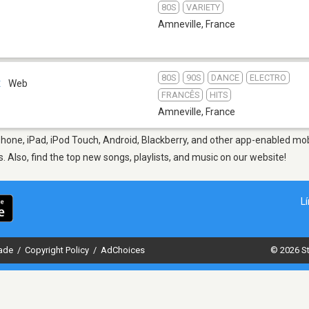
80S
VARIETY
Amneville
,
France
80S
90S
DANCE
ELECTRO
x
Web
FRANCÊS
HITS
Amneville
,
France
hone, iPad, iPod Touch, Android, Blackberry, and other app-enabled mob
s. Also, find the top new songs, playlists, and music on our website!
L
dade
/
Copyright Policy
/
AdChoices
© 2026 St