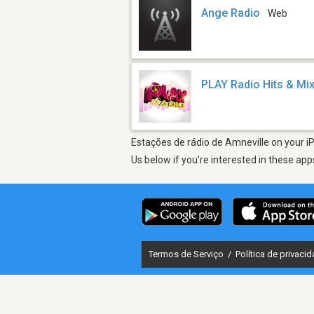
Ange Radio
Web
PLAY Radio Hits & Mi
Estações de rádio de Amneville on your iP
Us below if you're interested in these app
Termos de Serviço
/
Política de privaci