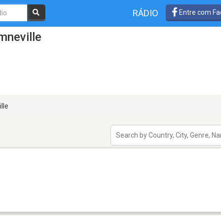
RÁDIO
Entre com Fa
mneville
lle