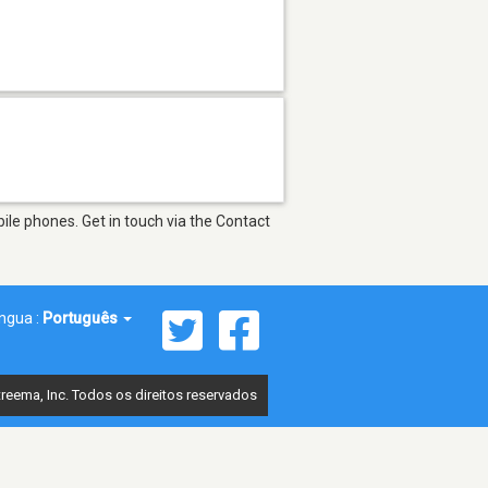
ile phones. Get in touch via the Contact
íngua :
Português
reema, Inc. Todos os direitos reservados