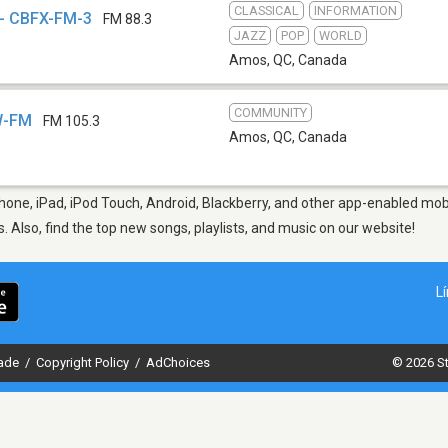
CLASSICAL
INFORMATION
 - CBFX-FM-3
FM 88.3
JAZZ
POP
WORLD
Amos, QC
,
Canada
COMMUNITY
W-FM
FM 105.3
Amos, QC
,
Canada
one, iPad, iPod Touch, Android, Blackberry, and other app-enabled mobi
s. Also, find the top new songs, playlists, and music on our website!
L
dade
/
Copyright Policy
/
AdChoices
© 2026 St