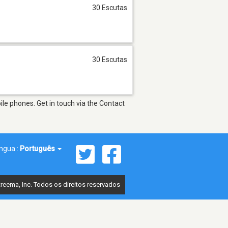
30 Escutas
30 Escutas
le phones. Get in touch via the Contact
íngua :
Português
reema, Inc. Todos os direitos reservados