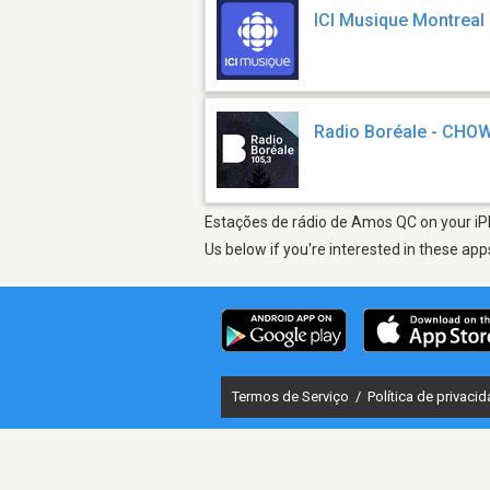
ICI Musique Montreal
Radio Boréale - CHO
Estações de rádio de Amos QC on your iPh
Us below if you're interested in these app
Termos de Serviço
/
Política de privaci