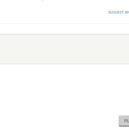
SUGGEST A
P