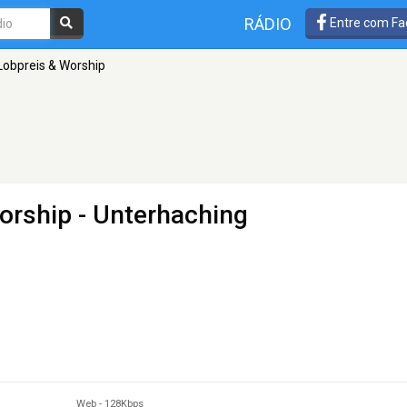
RÁDIO
Entre com Fa
obpreis & Worship
orship
- Unterhaching
Web
-
128Kbps