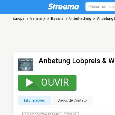
Europa
»
Germany
»
Bavaria
»
Unterhaching
»
Anbetung L
Anbetung Lobpreis & W
OUVIR
Informações
Dados de Contato
ADULT CONTEMPORARY
TOP 40