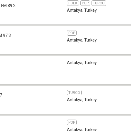
FOLK
POP
TURCO
FM 89.2
Antakya
,
Turkey
POP
M 97.3
Antakya
,
Turkey
Antakya
,
Turkey
TURCO
.7
Antakya
,
Turkey
POP
Antakya
,
Turkey