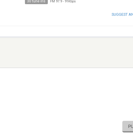
30 tune ins
FM 97.9
-
91Kbps
SUGGEST A
P