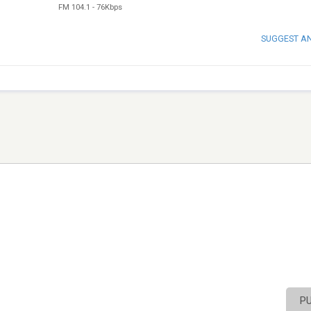
FM 104.1
-
76Kbps
SUGGEST A
P