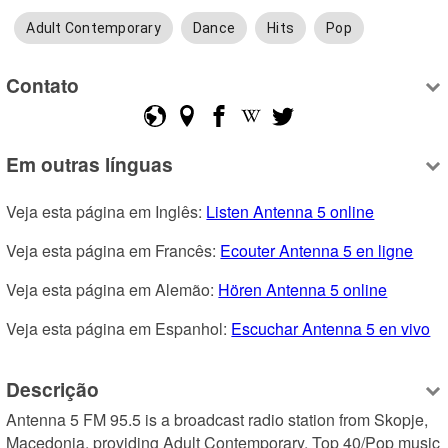
Adult Contemporary
Dance
Hits
Pop
Contato
Em outras línguas
Veja esta página em Inglês: 
Listen Antenna 5 online
Veja esta página em Francês: 
Ecouter Antenna 5 en ligne
Veja esta página em Alemão: 
Hören Antenna 5 online
Veja esta página em Espanhol: 
Escuchar Antenna 5 en vivo
Descrição
Antenna 5 FM 95.5 is a broadcast radio station from Skopje, 
Macedonia, providing Adult Contemporary, Top 40/Pop music 