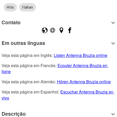
Hits
Italian
Contato
Em outras línguas
Veja esta página em Inglês: 
Listen Antenna Bruzia online
Veja esta página em Francês: 
Ecouter Antenna Bruzia en 
ligne
Veja esta página em Alemão: 
Hören Antenna Bruzia online
Veja esta página em Espanhol: 
Escuchar Antenna Bruzia en 
vivo
Descrição