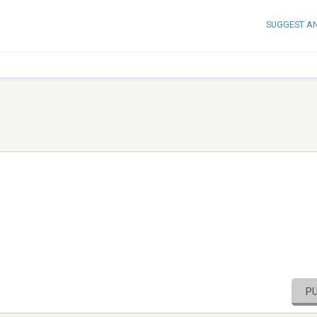
SUGGEST A
P