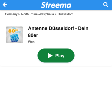
Germany
>
North Rhine-Westphalia
>
Düsseldorf
Antenne Düsseldorf - Dein
80er
Web
Play