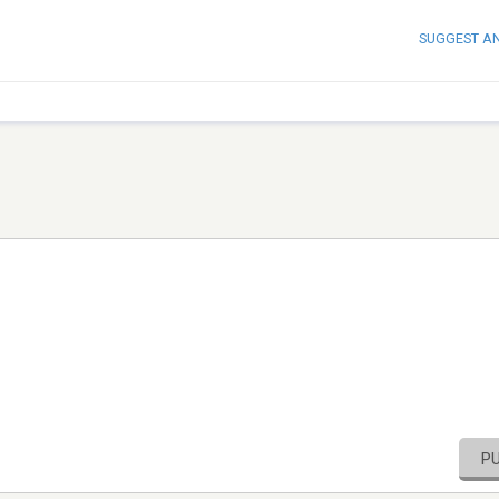
SUGGEST A
P