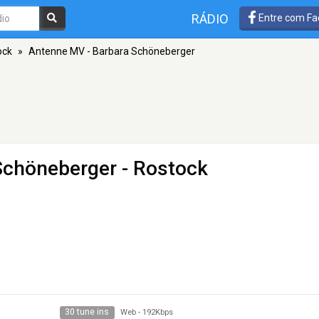
RÁDIO
Entre com Fa
ock
»
Antenne MV - Barbara Schöneberger
Schöneberger
- Rostock
30 tune ins
Web
-
192Kbps