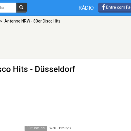
RÁDIO
Entre com Fa
»
Antenne NRW - 80er Disco Hits
sco Hits
- Düsseldorf
30 tune ins
Web
-
192Kbps