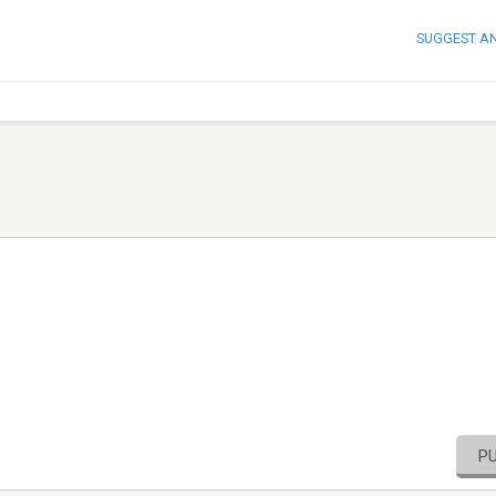
SUGGEST A
P