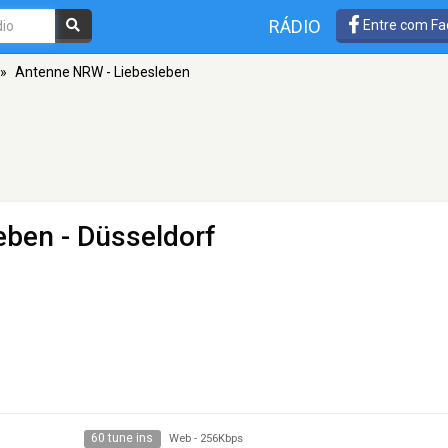
RÁDIO
Entre com Fa
»
Antenne NRW - Liebesleben
eben
- Düsseldorf
60 tune ins
Web
-
256Kbps