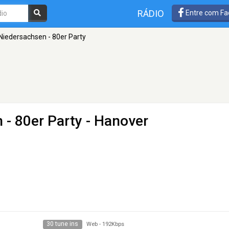
RÁDIO
Entre com Fa
iedersachsen - 80er Party
- 80er Party
- Hanover
30 tune ins
Web
-
192Kbps