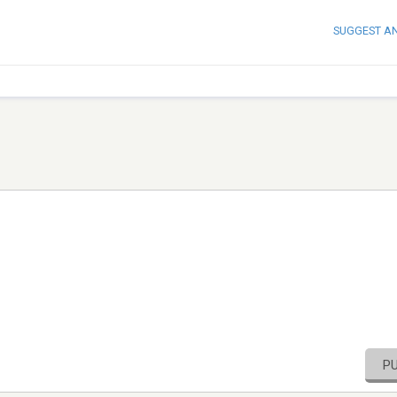
SUGGEST A
P