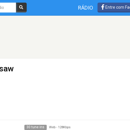
RÁDIO
Entre com Fa
rsaw
30 tune ins
Web
-
128Kbps