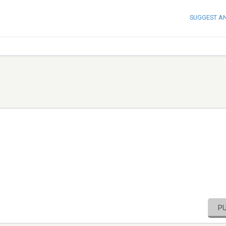
SUGGEST A
P