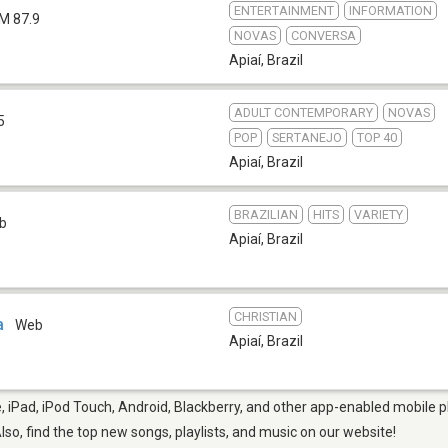
ENTERTAINMENT
INFORMATION
M 87.9
NOVAS
CONVERSA
Apiaí
,
Brazil
ADULT CONTEMPORARY
NOVAS
5
POP
SERTANEJO
TOP 40
Apiaí
,
Brazil
BRAZILIAN
HITS
VARIETY
b
Apiaí
,
Brazil
CHRISTIAN
a
Web
Apiaí
,
Brazil
, iPad, iPod Touch, Android, Blackberry, and other app-enabled mobile p
Also, find the top new songs, playlists, and music on our website!