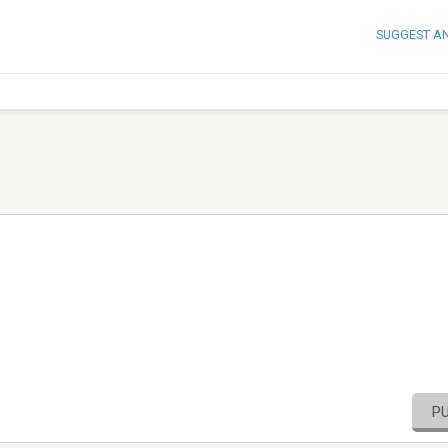
SUGGEST A
P