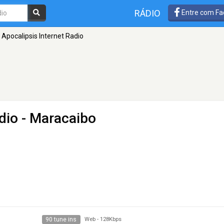
RÁDIO
Entre com Fa
Apocalipsis Internet Radio
dio
- Maracaibo
90 tune ins
Web
-
128Kbps