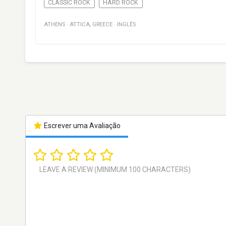
CLASSIC ROCK
HARD ROCK
ATHENS
·
ATTICA
,
GREECE
·
INGLÊS
Escrever uma Avaliação