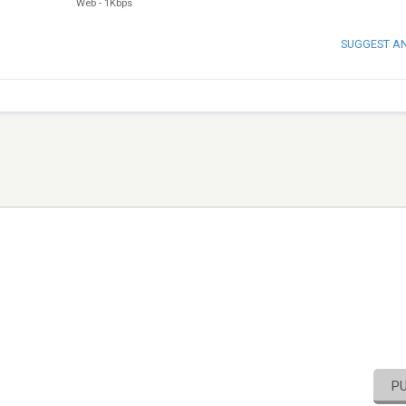
Web
-
1Kbps
SUGGEST A
P