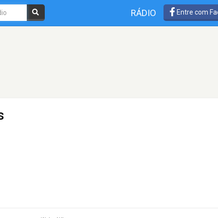
RÁDIO
Entre com Fa
s