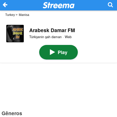
Turkey
>
Manisa
Arabesk Damar FM
Türkiyenin şah damarı · Web
Play
Gêneros