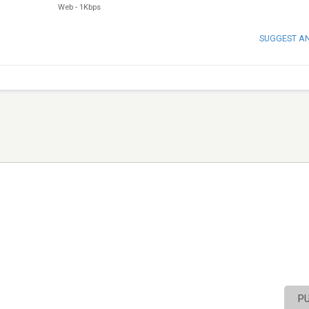
Web
-
1Kbps
SUGGEST A
P