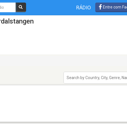
RÁDIO
Entre com Fa
rdalstangen