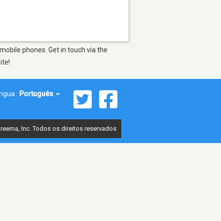
mobile phones. Get in touch via the
ite!
íngua :
Português
reema, Inc. Todos os direitos reservados