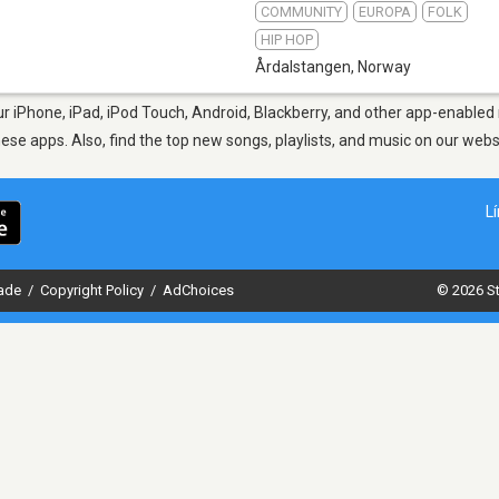
COMMUNITY
EUROPA
FOLK
HIP HOP
Årdalstangen
,
Norway
 iPhone, iPad, iPod Touch, Android, Blackberry, and other app-enabled 
hese apps. Also, find the top new songs, playlists, and music on our webs
L
dade
/
Copyright Policy
/
AdChoices
© 2026 St