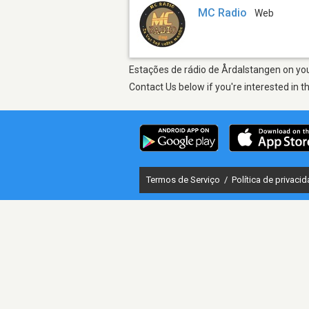
MC Radio
Web
Estações de rádio de Årdalstangen on your
Contact Us below if you're interested in t
Termos de Serviço
/
Política de privaci